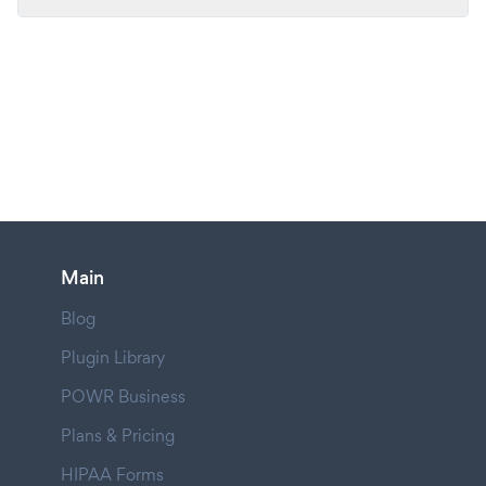
Main
Blog
Plugin Library
POWR Business
Plans & Pricing
HIPAA Forms