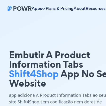
Apps
Plans & Pricing
About
Resources
Embutir A Product
Information Tabs
Shift4Shop
App No S
Website
app adicione A Product Information Tabs ao seu
site Shift4Shop sem codificação nem dores de