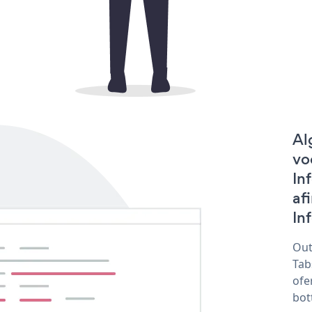
Al
vo
In
af
In
Out
Tab
ofe
bot