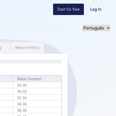
Start for free
Log In