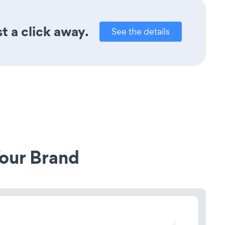
t a click away.
See the details
our Brand