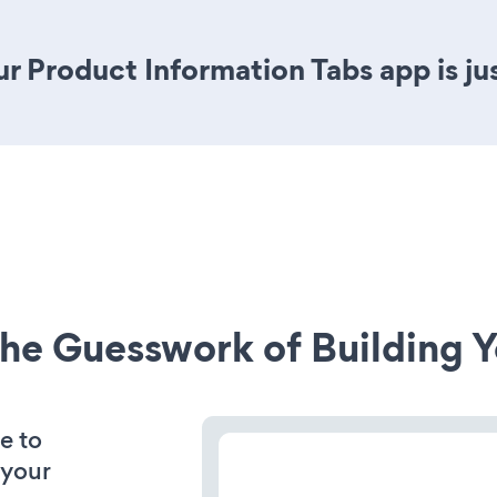
r Product Information Tabs app is jus
he Guesswork of Building Y
e to
 your