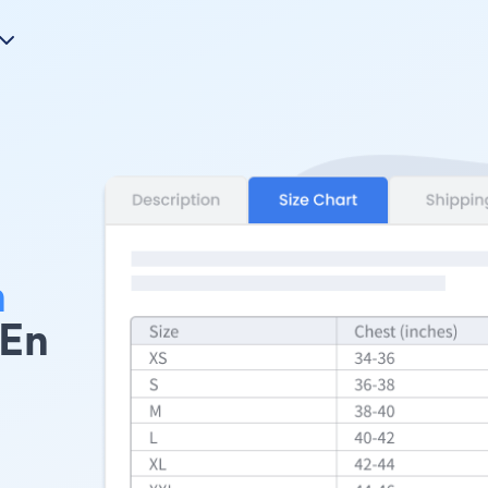
m
 En