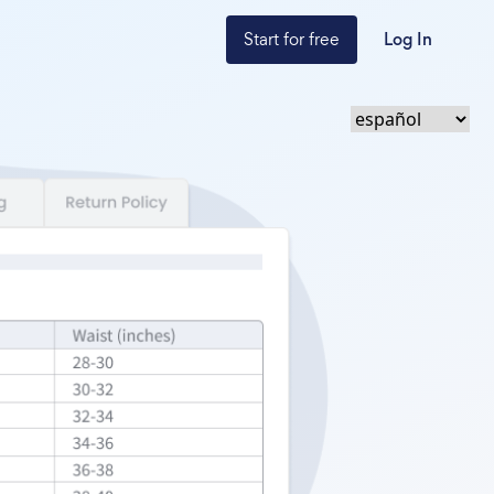
Start for free
Log In