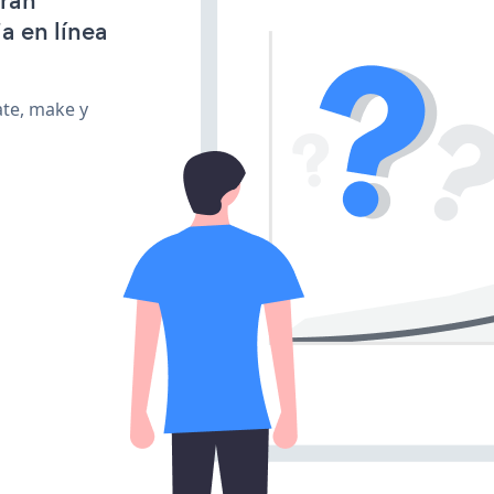
gran
a en línea
ate, make y