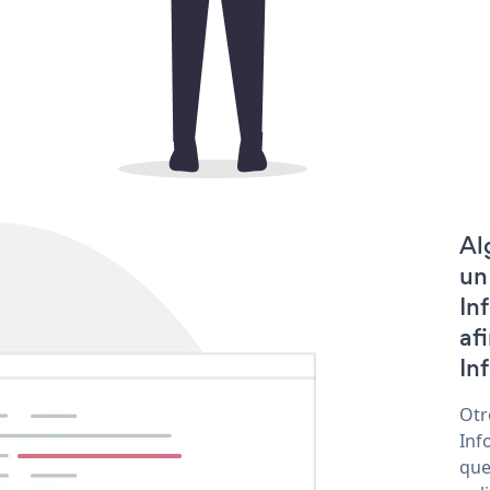
Al
un
In
af
In
Otr
Inf
que