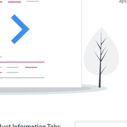
apl
duct Information Tabs