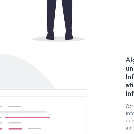
Al
un
In
af
In
Otr
Inf
que
apl