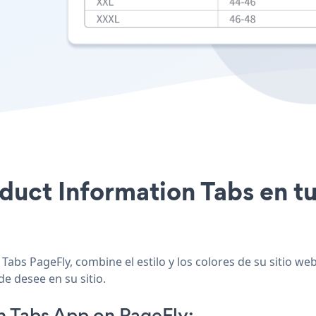
oduct Information Tabs en t
Tabs PageFly, combine el estilo y los colores de su sitio w
de desee en su sitio.
n Tabs App on PageFly: