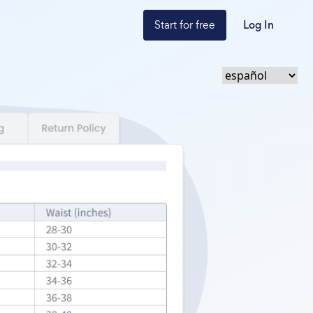
Start for free
Log In