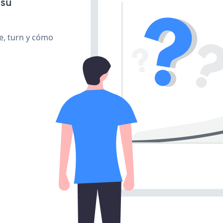
 su
te, turn y cómo