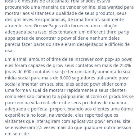
locais e mostras de artesanato, rbia shades estava
procurando uma maneira de vender online. eles wanted para
mostrar aos visitantes a qualidade de seus produtos, seus
designs leves e ergonômicos, de uma forma visualmente
atraente. seu GroovePages não forneceu uma solução
adequada para isso. eles tentaram um different third-party
apps antes de encontrar o powr slider e nenhum deles
parecia fazer parte do site e eram desajeitados e difíceis de
usar.
Em a small amount of time de se inscrever com pop-up powr,
eles foram capazes de grow seus contatos em mais de 250%
(mais de 600 contatos reais) e ter constantly aumentado sua
mídia social para mais de 6.000 seguidores utilizando powr
social alimentar em seu site. eles added powr slider como
uma forma visual de mostrar rapidamente a seus clientes
como eles são coming to a página inicial como os produtos se
parecem na vida real. ele exibe seus produtos de maneira
adequada e perfeita, proporcionando aos clientes uma ótima
experiência no local. na verdade, eles reported que os
visitantes que interagiram com aplicativos powr em seu site
se envolveram 2,5 vezes mais do que qualquer outra pessoa
em seu site.