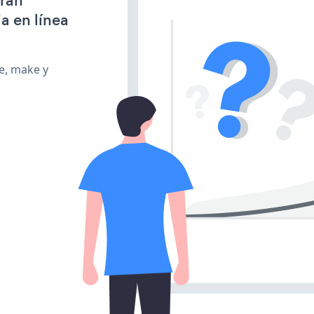
gran
a en línea
te, make y