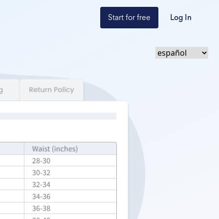
Start for free
Log In