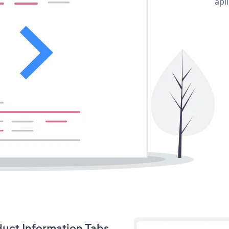
apl
duct Information Tabs