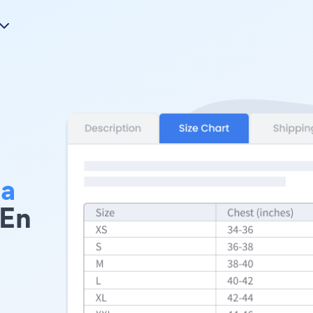
a
 En