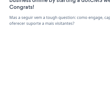
business online by starting a dotCMS we
Congrats!
Mas a seguir vem a tough question: como engage, capt
oferecer suporte a mais visitantes?