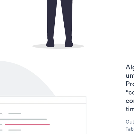
Al
um
Pr
“c
co
tim
Out
Tab