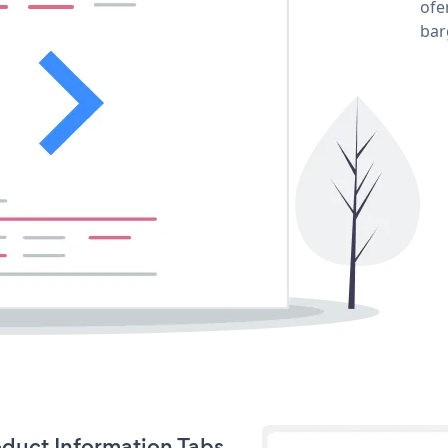
ofe
bar
roduct Information Tabs