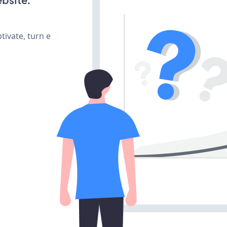
bsite.
ivate, turn e