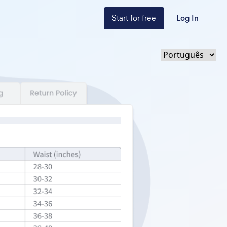
Start for free
Log In