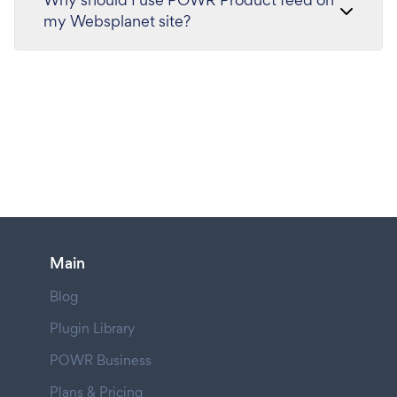
my Websplanet site?
Main
Blog
Plugin Library
POWR Business
Plans & Pricing