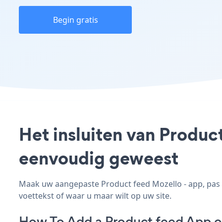
Begin gratis
Het insluiten van Produc
eenvoudig geweest
Maak uw aangepaste Product feed Mozello - app, pas de
voettekst of waar u maar wilt op uw site.
How To Add a Product feed App o