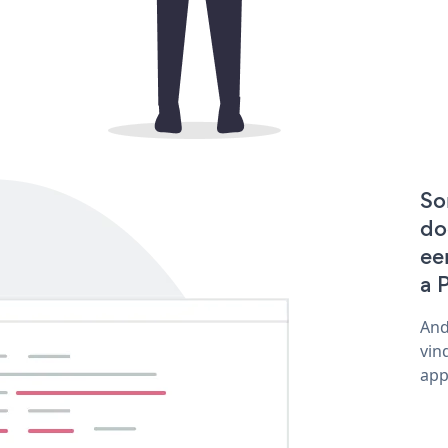
So
do
ee
a 
And
vin
app