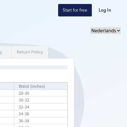
Start for free
Log In