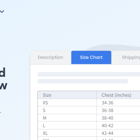
d
Uw
r