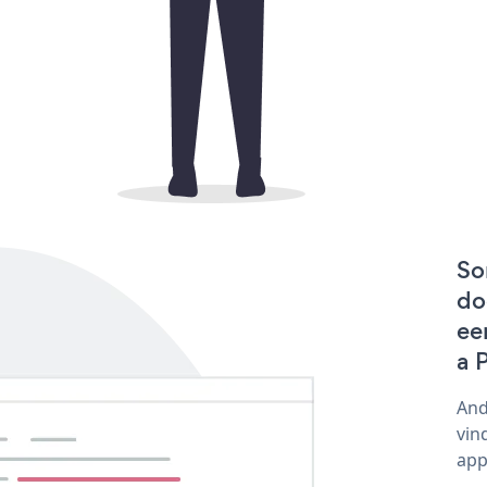
So
do
ee
a 
And
vin
app