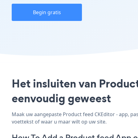
Begin gratis
Het insluiten van Produc
eenvoudig geweest
Maak uw aangepaste Product feed CKEditor - app, pas d
voettekst of waar u maar wilt op uw site.
How To Add a Product feed App o