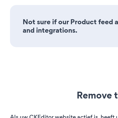
Not sure if our Product feed a
and integrations.
Remove t
Als uw CKEditor website actief is, heeft 