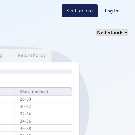
Start for free
Log In