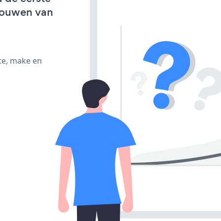
bouwen van
te, make en