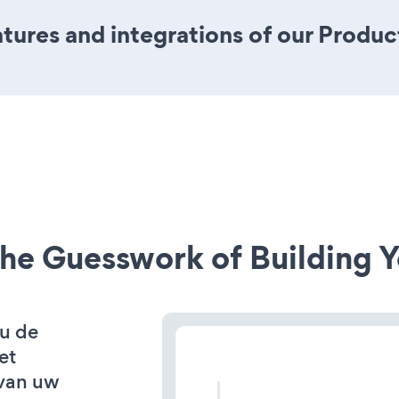
ures and integrations of our Produc
he Guesswork of Building Y
 u de
et
van uw