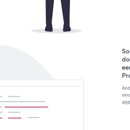
So
do
ee
Pr
And
vin
app