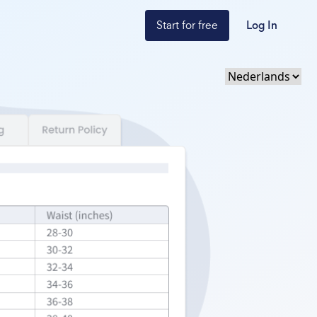
Start for free
Log In