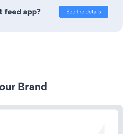
t feed app?
See the details
our Brand