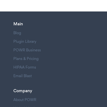
Main
Blog
Plugin Library
POWR Business
Plans & Pricing
HIPAA Forms
Email Blast
Company
About POWR