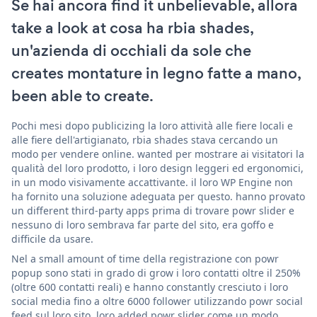
Se hai ancora find it unbelievable, allora
take a look at cosa ha rbia shades,
un'azienda di occhiali da sole che
creates montature in legno fatte a mano,
been able to create.
Pochi mesi dopo publicizing la loro attività alle fiere locali e
alle fiere dell'artigianato, rbia shades stava cercando un
modo per vendere online. wanted per mostrare ai visitatori la
qualità del loro prodotto, i loro design leggeri ed ergonomici,
in un modo visivamente accattivante. il loro WP Engine non
ha fornito una soluzione adeguata per questo. hanno provato
un different third-party apps prima di trovare powr slider e
nessuno di loro sembrava far parte del sito, era goffo e
difficile da usare.
Nel a small amount of time della registrazione con powr
popup sono stati in grado di grow i loro contatti oltre il 250%
(oltre 600 contatti reali) e hanno constantly cresciuto i loro
social media fino a oltre 6000 follower utilizzando powr social
feed sul loro sito. loro added powr slider come un modo