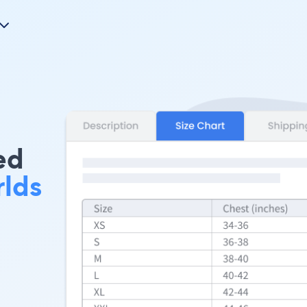
ed
lds