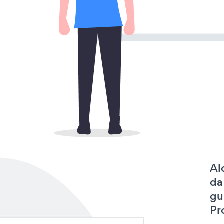
Al
da
gu
Pr