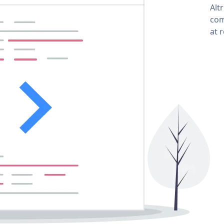
Alt
com
at 