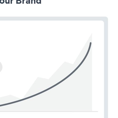
our Brand