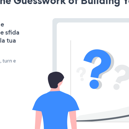
he Guesswork of Building Y
 e
e sfida
la tua
, turn e