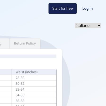
Start for free
Log In