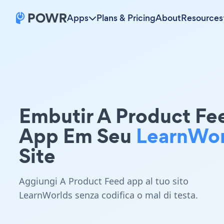
Apps
Plans & Pricing
About
Resources
Embutir A Product Fe
App Em Seu
LearnWor
Site
Aggiungi A Product Feed app al tuo sito
LearnWorlds senza codifica o mal di testa.