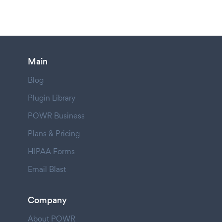
Main
Blog
Plugin Library
POWR Business
Plans & Pricing
HIPAA Forms
Email Blast
Company
About POWR