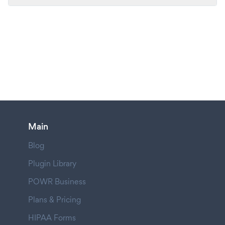
Main
Blog
Plugin Library
POWR Business
Plans & Pricing
HIPAA Forms