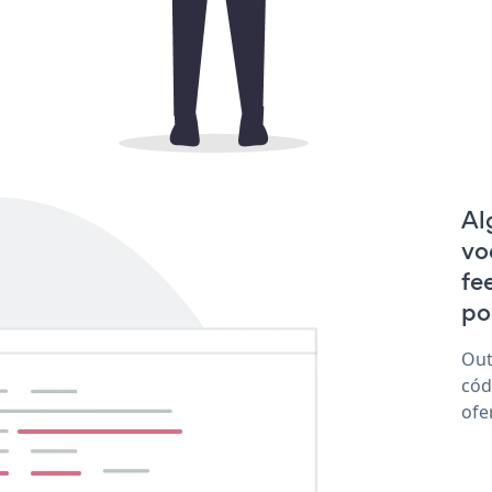
Al
vo
fe
po
Out
cód
ofe