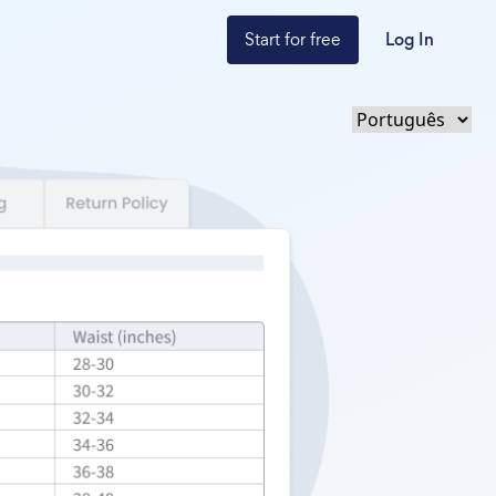
Start for free
Log In