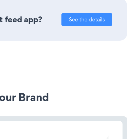
t feed app?
See the details
our Brand