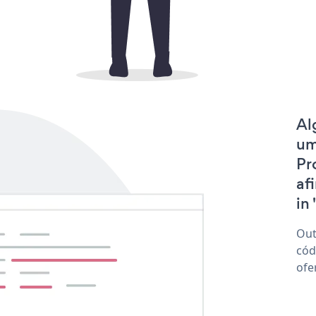
Al
um
Pr
af
in 
Out
cód
ofe