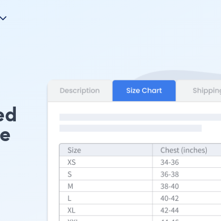
ed
pe