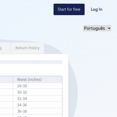
Start for free
Log In