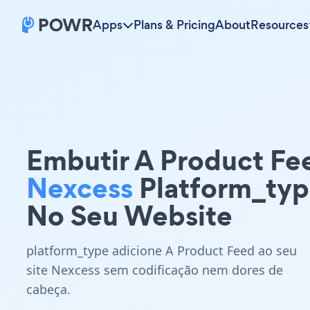
Apps
Plans & Pricing
About
Resources
Embutir A Product Fe
Nexcess
Platform_ty
No Seu Website
platform_type adicione A Product Feed ao seu
site Nexcess sem codificação nem dores de
cabeça.