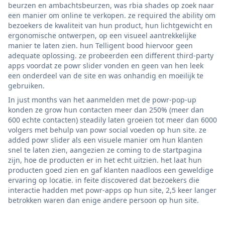
beurzen en ambachtsbeurzen, was rbia shades op zoek naar
een manier om online te verkopen. ze required the ability om
bezoekers de kwaliteit van hun product, hun lichtgewicht en
ergonomische ontwerpen, op een visueel aantrekkelijke
manier te laten zien. hun Telligent bood hiervoor geen
adequate oplossing. ze probeerden een different third-party
apps voordat ze powr slider vonden en geen van hen leek
een onderdeel van de site en was onhandig en moeilijk te
gebruiken.
In just months van het aanmelden met de powr-pop-up
konden ze grow hun contacten meer dan 250% (meer dan
600 echte contacten) steadily laten groeien tot meer dan 6000
volgers met behulp van powr social voeden op hun site. ze
added powr slider als een visuele manier om hun klanten
snel te laten zien, aangezien ze coming to de startpagina
zijn, hoe de producten er in het echt uitzien. het laat hun
producten goed zien en gaf klanten naadloos een geweldige
ervaring op locatie. in feite discovered dat bezoekers die
interactie hadden met powr-apps op hun site, 2,5 keer langer
betrokken waren dan enige andere persoon op hun site.