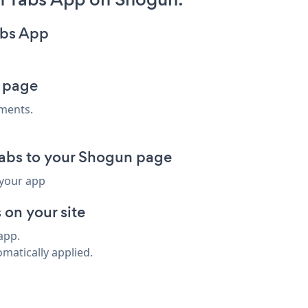
abs App
 page
ments.
abs to your Shogun page
 your app
on your site
app.
omatically applied.