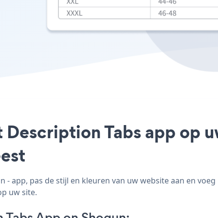
t Description Tabs app op u
est
- app, pas de stijl en kleuren van uw website aan en voe
op uw site.
n Tabs App on Shogun: