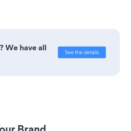
? We have all
See the details
our Brand