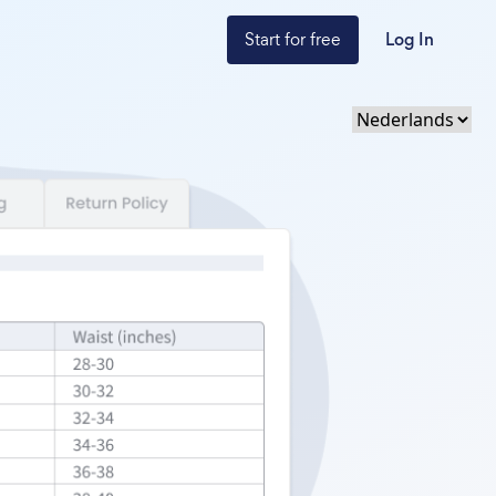
Start for free
Log In