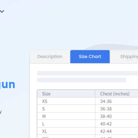
gun
w