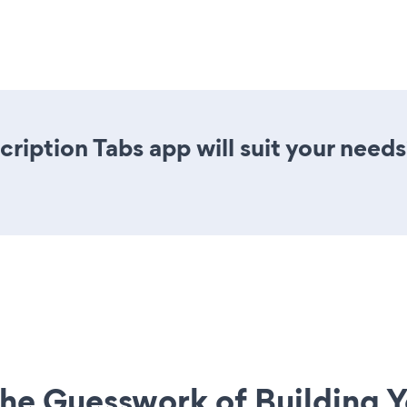
ription Tabs app will suit your needs
he Guesswork of Building Y