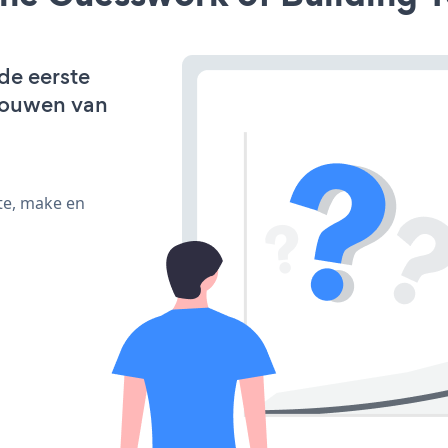
de eerste
bouwen van
te, make en