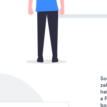
So
ze
he
a 
bo