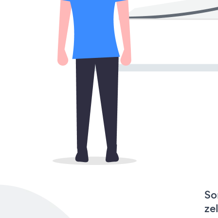
So
ze