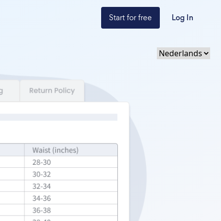
Start for free
Log In