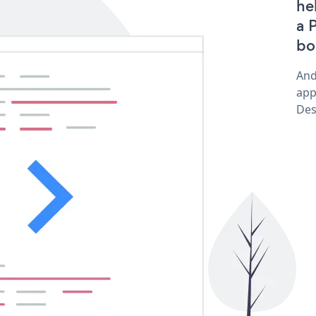
he
a 
bo
And
app
Des