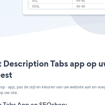
t Description Tabs app op u
est
 - app, pas de stijl en kleuren van uw website aan en vo
op uw site.
n Tabs App on SEOshop: