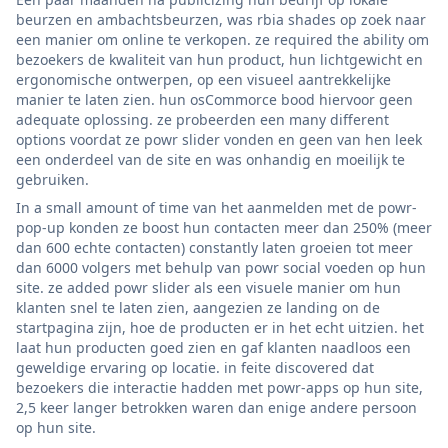
beurzen en ambachtsbeurzen, was rbia shades op zoek naar
een manier om online te verkopen. ze required the ability om
bezoekers de kwaliteit van hun product, hun lichtgewicht en
ergonomische ontwerpen, op een visueel aantrekkelijke
manier te laten zien. hun osCommorce bood hiervoor geen
adequate oplossing. ze probeerden een many different
options voordat ze powr slider vonden en geen van hen leek
een onderdeel van de site en was onhandig en moeilijk te
gebruiken.
In a small amount of time van het aanmelden met de powr-
pop-up konden ze boost hun contacten meer dan 250% (meer
dan 600 echte contacten) constantly laten groeien tot meer
dan 6000 volgers met behulp van powr social voeden op hun
site. ze added powr slider als een visuele manier om hun
klanten snel te laten zien, aangezien ze landing on de
startpagina zijn, hoe de producten er in het echt uitzien. het
laat hun producten goed zien en gaf klanten naadloos een
geweldige ervaring op locatie. in feite discovered dat
bezoekers die interactie hadden met powr-apps op hun site,
2,5 keer langer betrokken waren dan enige andere persoon
op hun site.