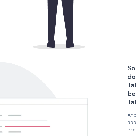
So
do
Ta
be
Ta
And
app
Pro