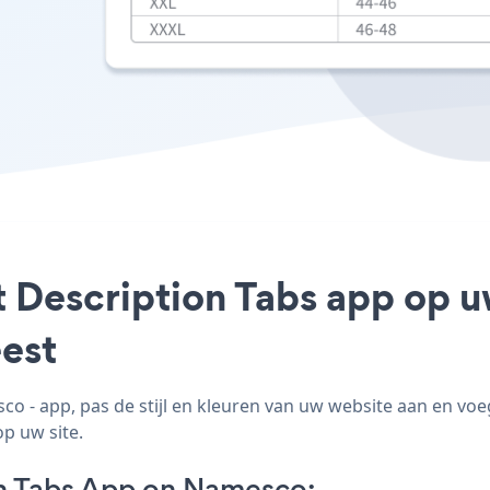
t Description Tabs app op 
est
 - app, pas de stijl en kleuren van uw website aan en vo
op uw site.
n Tabs App on Namesco: