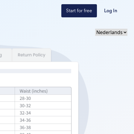
Start for free
Log In