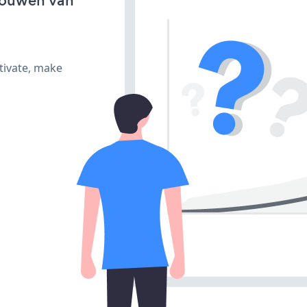
bouwen van
tivate, make