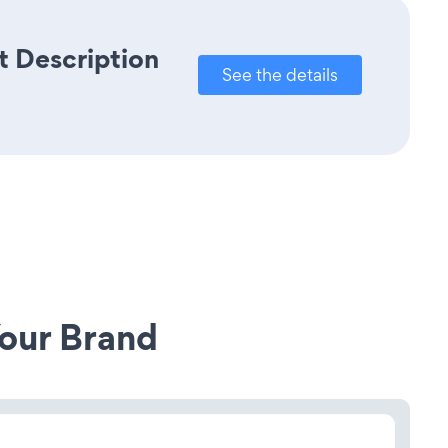
t Description
See the details
our Brand