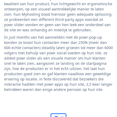
kwaliteit van hun product, hun lichtgewicht en ergonomische
ontwerpen, op een visueel aantrekkelijke manier te laten
zien. hun Myhosting bood hiervoor geen adequate oplossing.
ze probeerden een different third-party apps voordat ze
powr slider vonden en geen van hen leek een onderdeel van
de site en was onhandig en moeilijk te gebruiken.
In just months van het aanmelden met de powr-pop-up
konden ze boost hun contacten meer dan 250% (meer dan
600 echte contacten) steadily laten groeien tot meer dan 6000
volgers met behulp van powr social voeden op hun site. ze
added powr slider als een visuele manier om hun klanten
snel te laten zien, aangezien ze landing on de startpagina
zijn, hoe de producten er in het echt uitzien. het laat hun
producten goed zien en gaf klanten naadloos een geweldige
ervaring op locatie. in feite discovered dat bezoekers die
interactie hadden met powr-apps op hun site, 2,5 keer langer
betrokken waren dan enige andere persoon op hun site.