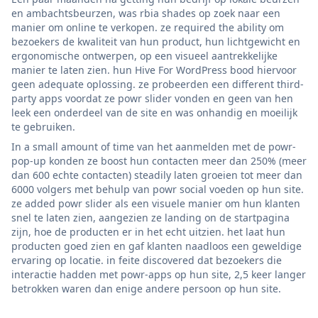
en ambachtsbeurzen, was rbia shades op zoek naar een
manier om online te verkopen. ze required the ability om
bezoekers de kwaliteit van hun product, hun lichtgewicht en
ergonomische ontwerpen, op een visueel aantrekkelijke
manier te laten zien. hun Hive For WordPress bood hiervoor
geen adequate oplossing. ze probeerden een different third-
party apps voordat ze powr slider vonden en geen van hen
leek een onderdeel van de site en was onhandig en moeilijk
te gebruiken.
In a small amount of time van het aanmelden met de powr-
pop-up konden ze boost hun contacten meer dan 250% (meer
dan 600 echte contacten) steadily laten groeien tot meer dan
6000 volgers met behulp van powr social voeden op hun site.
ze added powr slider als een visuele manier om hun klanten
snel te laten zien, aangezien ze landing on de startpagina
zijn, hoe de producten er in het echt uitzien. het laat hun
producten goed zien en gaf klanten naadloos een geweldige
ervaring op locatie. in feite discovered dat bezoekers die
interactie hadden met powr-apps op hun site, 2,5 keer langer
betrokken waren dan enige andere persoon op hun site.