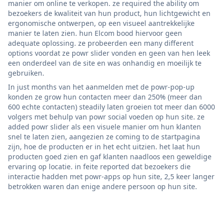
manier om online te verkopen. ze required the ability om
bezoekers de kwaliteit van hun product, hun lichtgewicht en
ergonomische ontwerpen, op een visueel aantrekkelijke
manier te laten zien. hun Elcom bood hiervoor geen
adequate oplossing. ze probeerden een many different
options voordat ze powr slider vonden en geen van hen leek
een onderdeel van de site en was onhandig en moeilijk te
gebruiken.
In just months van het aanmelden met de powr-pop-up
konden ze grow hun contacten meer dan 250% (meer dan
600 echte contacten) steadily laten groeien tot meer dan 6000
volgers met behulp van powr social voeden op hun site. ze
added powr slider als een visuele manier om hun klanten
snel te laten zien, aangezien ze coming to de startpagina
zijn, hoe de producten er in het echt uitzien. het laat hun
producten goed zien en gaf klanten naadloos een geweldige
ervaring op locatie. in feite reported dat bezoekers die
interactie hadden met powr-apps op hun site, 2,5 keer langer
betrokken waren dan enige andere persoon op hun site.