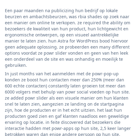
Een paar maanden na publicizing hun bedrijf op lokale
beurzen en ambachtsbeurzen, was rbia shades op zoek naar
een manier om online te verkopen. ze required the ability om
bezoekers de kwaliteit van hun product, hun lichtgewicht en
ergonomische ontwerpen, op een visueel aantrekkelijke
manier te laten zien. hun Astra for WordPress bood hiervoor
geen adequate oplossing. ze probeerden een many different
options voordat ze powr slider vonden en geen van hen leek
een onderdeel van de site en was onhandig en moeilijk te
gebruiken.
In just months van het aanmelden met de powr-pop-up
konden ze boost hun contacten meer dan 250% (meer dan
600 echte contacten) constantly laten groeien tot meer dan
6000 volgers met behulp van powr social voeden op hun site.
ze added powr slider als een visuele manier om hun klanten
snel te laten zien, aangezien ze landing on de startpagina
zijn, hoe de producten er in het echt uitzien. het laat hun
producten goed zien en gaf klanten naadloos een geweldige
ervaring op locatie. in feite discovered dat bezoekers die
interactie hadden met powr-apps op hun site, 2,5 keer langer
betrokken waren dan enige andere persoon op hun site.