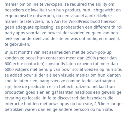
manier om online te verkopen. ze required the ability om
bezoekers de kwaliteit van hun product, hun lichtgewicht en
ergonomische ontwerpen, op een visueel aantrekkelijke
manier te laten zien. hun Airi for WordPress bood hiervoor
geen adequate oplossing. ze probeerden een different third-
party apps voordat ze powr slider vonden en geen van hen
leek een onderdeel van de site en was onhandig en moeilijk
te gebruiken.
In just months van het aanmelden met de powr-pop-up
konden ze boost hun contacten meer dan 250% (meer dan
600 echte contacten) constantly laten groeien tot meer dan
6000 volgers met behulp van powr social voeden op hun site.
ze added powr slider als een visuele manier om hun klanten
snel te laten zien, aangezien ze coming to de startpagina
zijn, hoe de producten er in het echt uitzien. het laat hun
producten goed zien en gaf klanten naadloos een geweldige
ervaring op locatie. in feite discovered dat bezoekers die
interactie hadden met powr-apps op hun site, 2,5 keer langer
betrokken waren dan enige andere persoon op hun site.