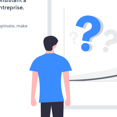
onsistant à
ntreprise.
aptivate, make