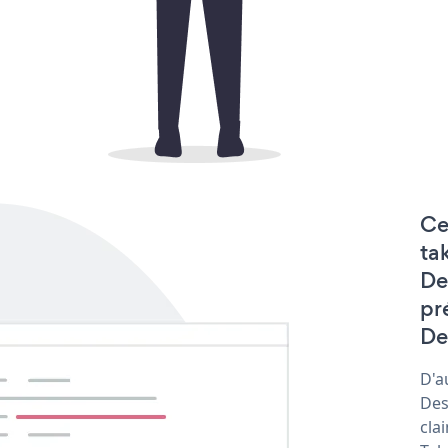
Ce
ta
De
pr
De
D'a
Des
cla