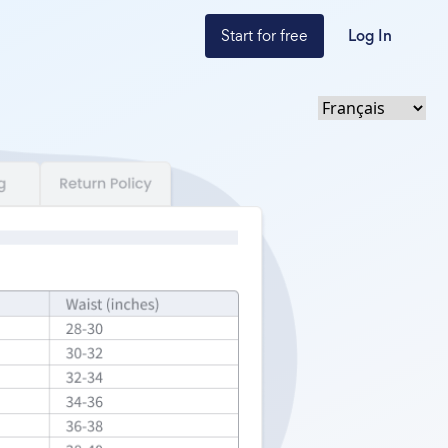
Start for free
Log In