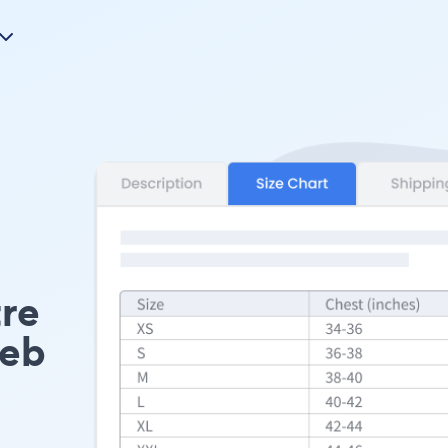
tre
Web