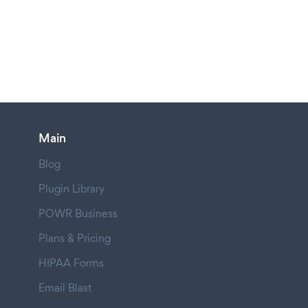
Main
Blog
Plugin Library
POWR Business
Plans & Pricing
HIPAA Forms
Email Blast