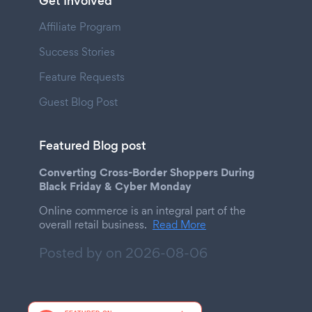
Get Involved
Affiliate Program
Success Stories
Feature Requests
Guest Blog Post
Featured Blog post
Converting Cross-Border Shoppers During
Black Friday & Cyber Monday
Online commerce is an integral part of the
overall retail business.
Read More
Posted by on
2026-08-06