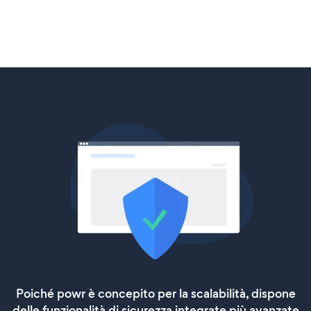
Poiché powr è concepito per la scalabilità, dispone
delle funzionalità di sicurezza integrate più avanzate