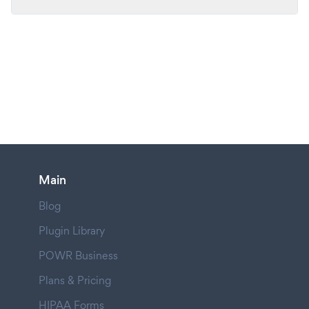
Main
Blog
Plugin Library
POWR Business
Plans & Pricing
HIPAA Forms