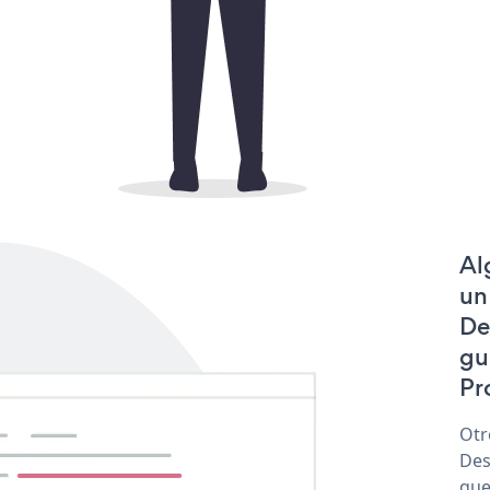
Al
un
De
gu
Pr
Otr
Des
que