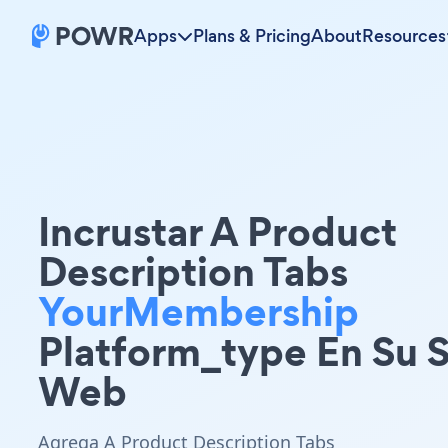
Apps
Plans & Pricing
About
Resources
Incrustar A Product
Description Tabs
YourMembership
Platform_type En Su S
Web
Agrega A Product Description Tabs