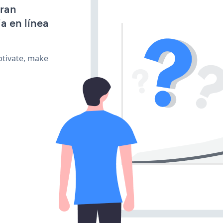
gran
a en línea
ptivate, make