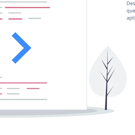
Des
que
apl