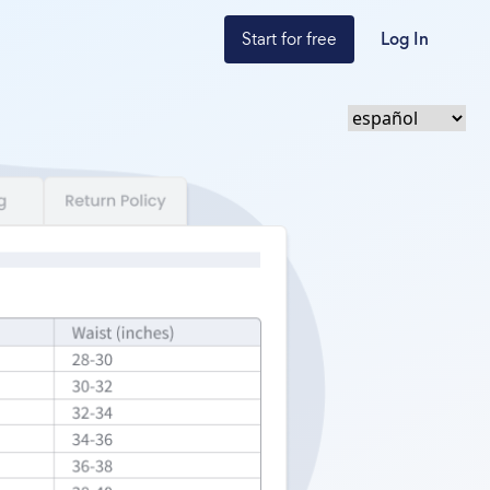
Start for free
Log In