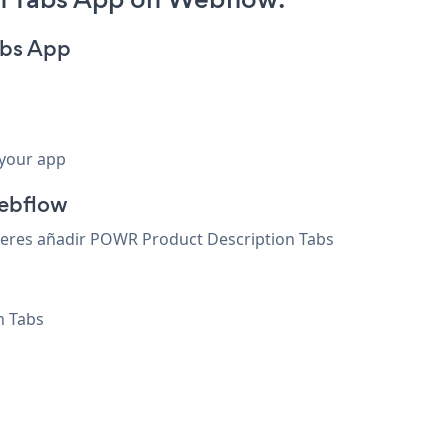
abs App
 your app
ebflow
ieres añadir POWR Product Description Tabs
n Tabs