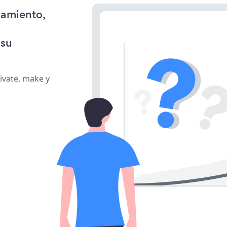
namiento,
 su
ivate, make y