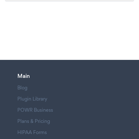
Main
Blog
Plugin Library
POWR Business
Plans & Pricing
HIPAA Forms