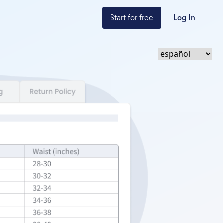
Start for free
Log In