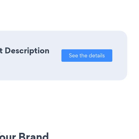
t Description
See the details
our Brand