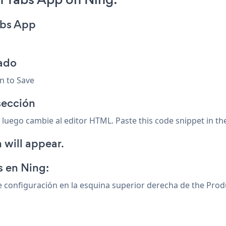
abs App
zado
wn to Save
sección
 luego cambie al editor HTML. Paste this code snippet in the
 will appear.
s en Ning:
de configuración
en la esquina superior derecha de the Prod