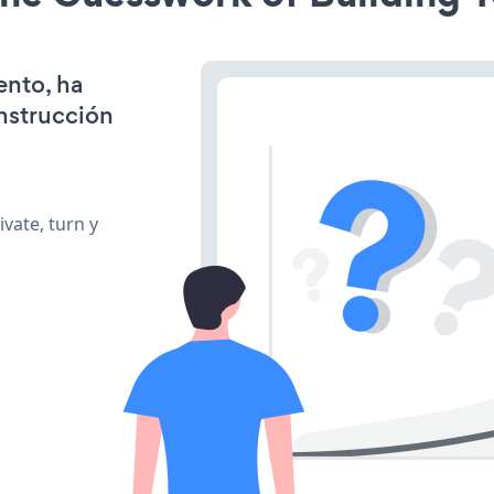
ento, ha
onstrucción
vate, turn y