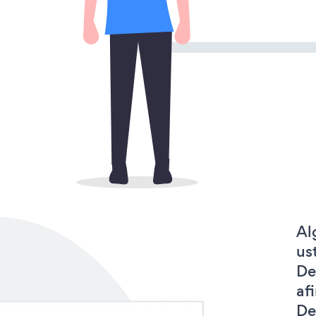
Al
us
De
af
De