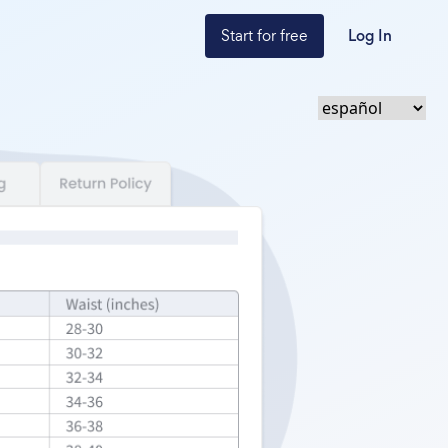
Start for free
Log In