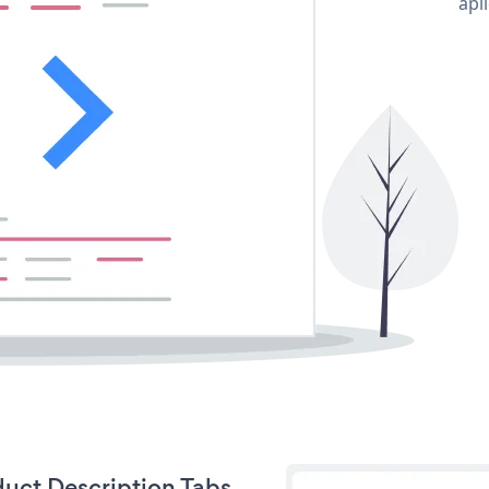
apl
duct Description Tabs