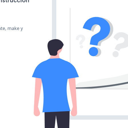
onstrucción
ate, make y