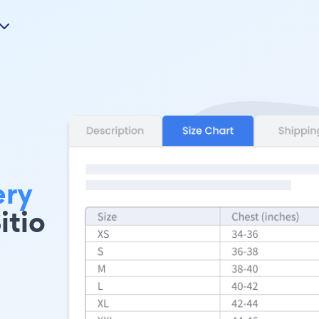
ery
itio