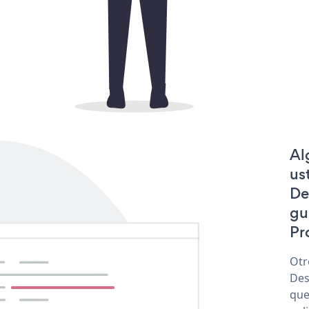
Al
us
De
gu
Pr
Otr
Des
que