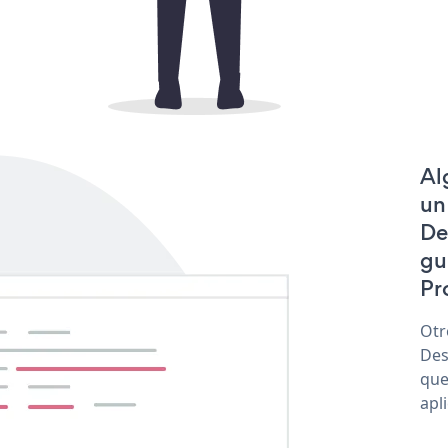
Al
un
De
gu
Pr
Otr
Des
que
apl