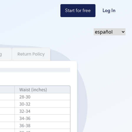
Start for free
Log In