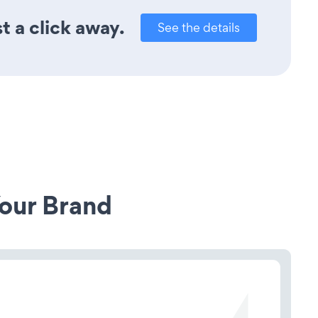
t a click away.
See the details
our Brand