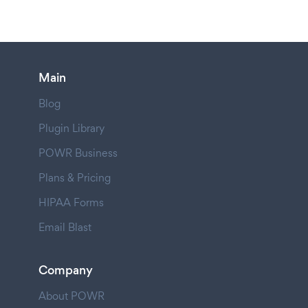
Main
Blog
Plugin Library
POWR Business
Plans & Pricing
HIPAA Forms
Email Blast
Company
About POWR