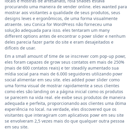
locais e mostras de artesanato, rbia shades estava
procurando uma maneira de vender online. eles wanted para
mostrar aos visitantes a qualidade de seus produtos, seus
designs leves e ergonômicos, de uma forma visualmente
atraente. seu Conica for WordPress não forneceu uma
solução adequada para isso. eles tentaram um many
different options antes de encontrar o powr slider e nenhum
deles parecia fazer parte do site e eram desajeitados e
difíceis de usar.
Em a small amount of time de se inscrever com pop-up powr,
eles foram capazes de grow seus contatos em mais de 250%
(mais de 600 contatos reais) e ter steadily aumentado sua
mídia social para mais de 6.000 seguidores utilizando powr
social alimentar em seu site. eles added powr slider como
uma forma visual de mostrar rapidamente a seus clientes
como eles são landing on a página inicial como os produtos
se parecem na vida real. ele exibe seus produtos de maneira
adequada e perfeita, proporcionando aos clientes uma ótima
experiência no local. na verdade, eles discovered que os
visitantes que interagiram com aplicativos powr em seu site
se envolveram 2,5 vezes mais do que qualquer outra pessoa
em seu site.