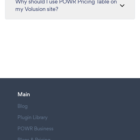
Why should I use POWR Pricing Table on
my Volusion site?
Main
Blog
Plugin Library
POWR Business
Plans & Pricing