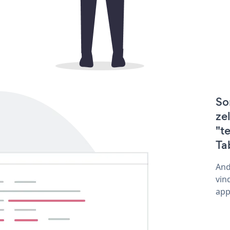
So
ze
"t
Ta
And
vin
app