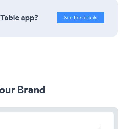
 Table app?
See the details
our Brand