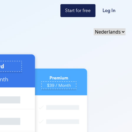
Start for free
Log In