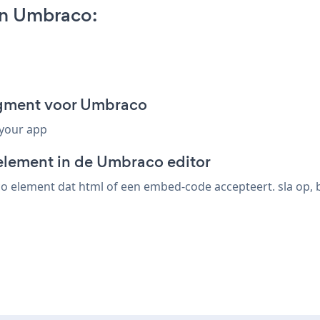
on Umbraco:
agment voor Umbraco
 your app
element in de Umbraco editor
 element dat html of een embed-code accepteert. sla op, bek