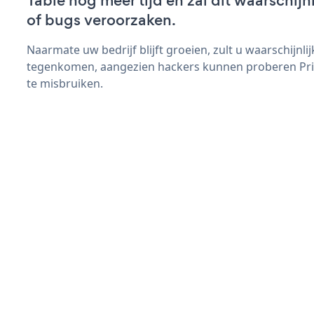
Table nog meer tijd en zal dit waarschij
of bugs veroorzaken.
Naarmate uw bedrijf blijft groeien, zult u waarschijnl
tegenkomen, aangezien hackers kunnen proberen Pric
te misbruiken.