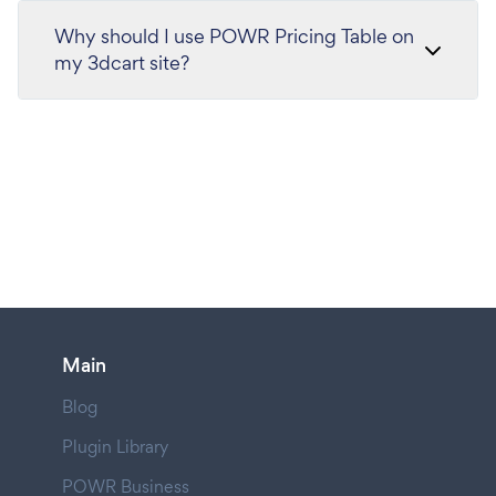
Why should I use POWR Pricing Table on
my 3dcart site?
Main
Blog
Plugin Library
POWR Business