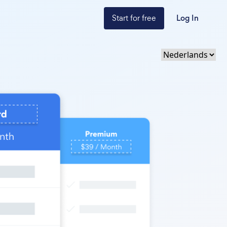
Start for free
Log In