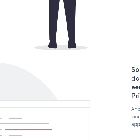
So
do
ee
Pr
And
vin
app