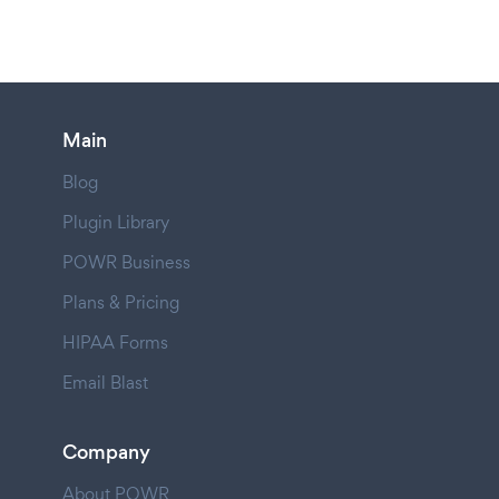
Main
Blog
Plugin Library
POWR Business
Plans & Pricing
HIPAA Forms
Email Blast
Company
About POWR