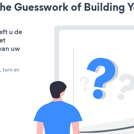
he Guesswork of Building Y
eft u de
et
van uw
, turn en