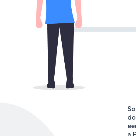
So
do
ee
a 