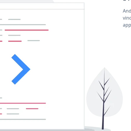
And
vin
app