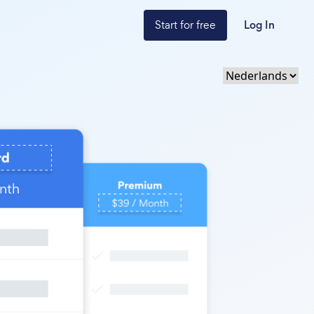
Start for free
Log In