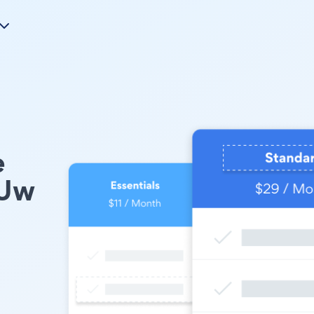
e
 Uw