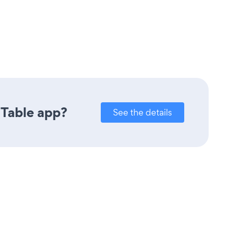
 Table app?
See the details