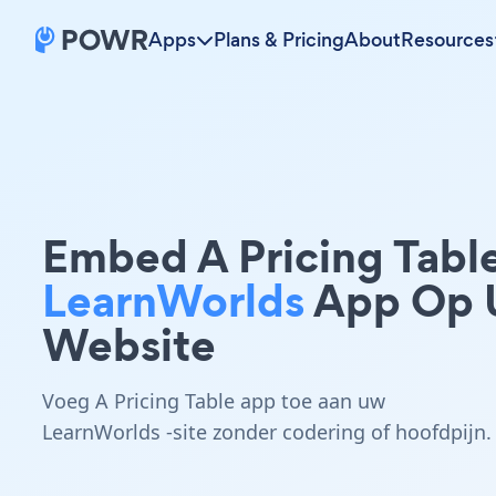
Apps
Plans & Pricing
About
Resources
Embed A Pricing Tabl
LearnWorlds
App Op
Website
Voeg A Pricing Table app toe aan uw
LearnWorlds -site zonder codering of hoofdpijn.