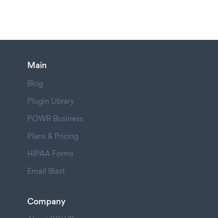
Main
Blog
Plugin Library
POWR Business
Plans & Pricing
HIPAA Forms
Email Blast
Company