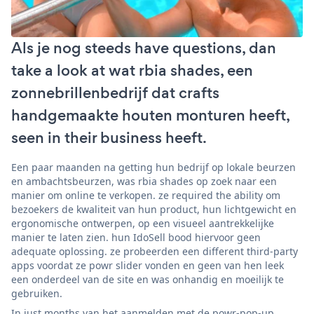
Als je nog steeds have questions, dan
take a look at wat rbia shades, een
zonnebrillenbedrijf dat crafts
handgemaakte houten monturen heeft,
seen in their business heeft.
Een paar maanden na getting hun bedrijf op lokale beurzen
en ambachtsbeurzen, was rbia shades op zoek naar een
manier om online te verkopen. ze required the ability om
bezoekers de kwaliteit van hun product, hun lichtgewicht en
ergonomische ontwerpen, op een visueel aantrekkelijke
manier te laten zien. hun IdoSell bood hiervoor geen
adequate oplossing. ze probeerden een different third-party
apps voordat ze powr slider vonden en geen van hen leek
een onderdeel van de site en was onhandig en moeilijk te
gebruiken.
In just months van het aanmelden met de powr-pop-up