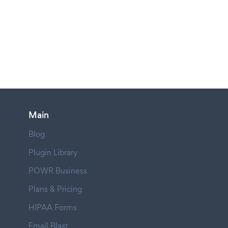
Main
Blog
Plugin Library
POWR Business
Plans & Pricing
HIPAA Forms
Email Blast