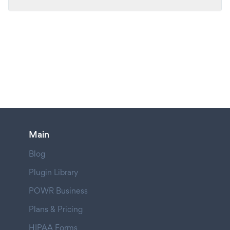
Main
Blog
Plugin Library
POWR Business
Plans & Pricing
HIPAA Forms