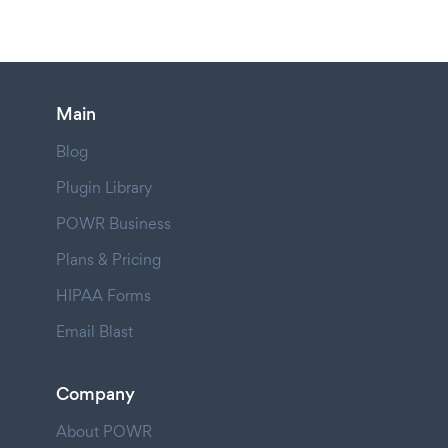
Main
Blog
Plugin Library
POWR Business
Plans & Pricing
HIPAA Forms
Email Blast
Company
About POWR