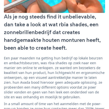
Als je nog steeds find it unbelievable,
dan take a look at wat rbia shades, een
zonnebrillenbedrijf dat creates
handgemaakte houten monturen heeft,
been able to create heeft.
Een paar maanden na getting hun bedrijf op lokale beurzen
en ambachtsbeurzen, was rbia shades op zoek naar een
manier om online te verkopen. ze wanted om bezoekers de
kwaliteit van hun product, hun lichtgewicht en ergonomische
ontwerpen, op een visueel aantrekkelijke manier te laten
zien. hun Avada bood hiervoor geen adequate oplossing. ze
probeerden een many different options voordat ze powr
slider vonden en geen van hen leek een onderdeel van de
site en was onhandig en moeilijk te gebruiken.
In a small amount of time van het aanmelden met de powr-
pop-up konden ze grow hun contacten meer dan 250% (meer